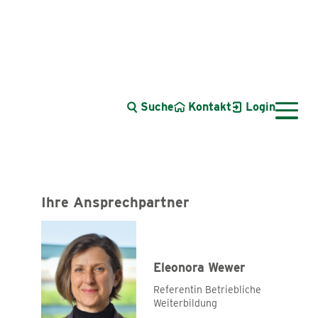
Suche
Kontakt
Login
Arbeitssicherheit & Gesundheitsschutz
Ihre Ansprechpartner
Arbeits- & Sozialrecht
Arbeitszeit
Digitaler Strukturwandel
Eleonora Wewer
Entgelt
Nachwuchsgewinnung & Fachkräftesicherung
Referentin Betriebliche
Weiterbildung
Wirtschaft & Statistik