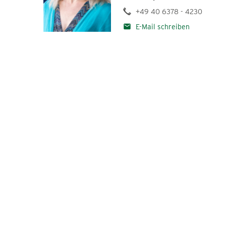
+49 40 6378 - 4230
Best Azubi Pic 2022
E-Mail schreiben
Best Azubi Pic 2023
Best Azubi Pic 2024
Best Azubi Pic 2025
Pressemitteilungen
Bildmaterial
Standpunkte
aktiv im Norden