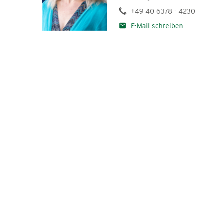
+49 40 6378 - 4230
Best Azubi Pic 2022
E-Mail schreiben
Best Azubi Pic 2023
Best Azubi Pic 2024
Best Azubi Pic 2025
Pressemitteilungen
Bildmaterial
Standpunkte
aktiv im Norden