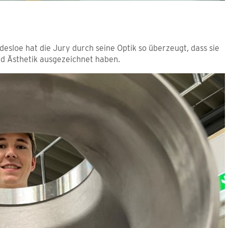
esloe hat die Jury durch seine Optik so überzeugt, dass sie
nd Ästhetik ausgezeichnet haben.