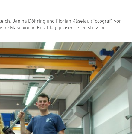
teich, Janina Döhring und Florian Käselau (Fotograf) von
ine Maschine in Beschlag, präsentieren stolz ihr