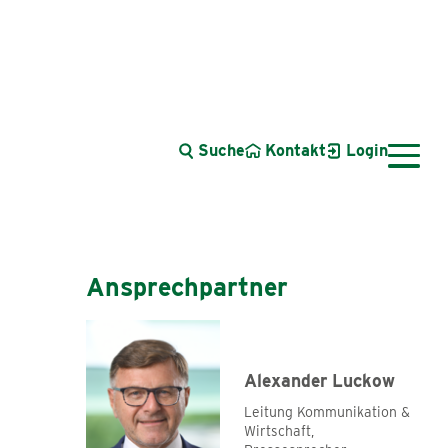
Suche
Kontakt
Login
Arbeitssicherheit & Gesundheitsschutz
Ansprechpartner
Arbeits- & Sozialrecht
Arbeitszeit
Digitaler Strukturwandel
Entgelt
Alexander Luckow
Nachwuchsgewinnung & Fachkräftesicherung
Leitung Kommunikation &
Wirtschaft,
Nachwuchs- und Personalgewinnung