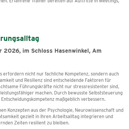
 Erfahrene Trainer bereiten auf Auftritte in Meetings,
rungsalltag
er 2026, im Schloss Hasenwinkel, Am
 erfordern nicht nur fachliche Kompetenz, sondern auch
samkeit und Resilienz sind entscheidende Faktoren für
achtsame Führungskräfte nicht nur stressresistenter sind,
g leistungsfähiger machen. Durch bewusste Selbststeuerung
und Entscheidungskompetenz maßgeblich verbessern.
hen Konzepten aus der Psychologie, Neurowissenschaft und
htsamkeit gezielt in Ihren Arbeitsalltag integrieren und
rnden Zeiten resilient zu bleiben.